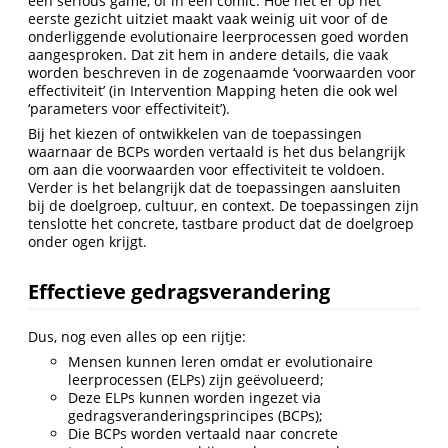
een serious game, of in een comic. Hoe het er op het
eerste gezicht uitziet maakt vaak weinig uit voor of de
onderliggende evolutionaire leerprocessen goed worden
aangesproken. Dat zit hem in andere details, die vaak
worden beschreven in de zogenaamde ‘voorwaarden voor
effectiviteit’ (in Intervention Mapping heten die ook wel
‘parameters voor effectiviteit’).
Bij het kiezen of ontwikkelen van de toepassingen
waarnaar de BCPs worden vertaald is het dus belangrijk
om aan die voorwaarden voor effectiviteit te voldoen.
Verder is het belangrijk dat de toepassingen aansluiten
bij de doelgroep, cultuur, en context. De toepassingen zijn
tenslotte het concrete, tastbare product dat de doelgroep
onder ogen krijgt.
Effectieve gedragsverandering
Dus, nog even alles op een rijtje:
Mensen kunnen leren omdat er evolutionaire
leerprocessen (ELPs) zijn geëvolueerd;
Deze ELPs kunnen worden ingezet via
gedragsveranderingsprincipes (BCPs);
Die BCPs worden vertaald naar concrete