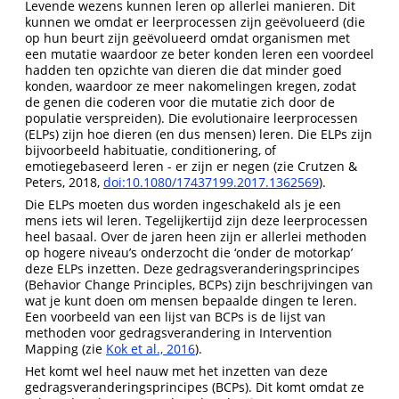
Levende wezens kunnen leren op allerlei manieren. Dit
kunnen we omdat er leerprocessen zijn geëvolueerd (die
op hun beurt zijn geëvolueerd omdat organismen met
een mutatie waardoor ze beter konden leren een voordeel
hadden ten opzichte van dieren die dat minder goed
konden, waardoor ze meer nakomelingen kregen, zodat
de genen die coderen voor die mutatie zich door de
populatie verspreiden). Die evolutionaire leerprocessen
(ELPs) zijn hoe dieren (en dus mensen) leren. Die ELPs zijn
bijvoorbeeld habituatie, conditionering, of
emotiegebaseerd leren - er zijn er negen (zie Crutzen &
Peters, 2018,
doi:10.1080/17437199.2017.1362569
).
Die ELPs moeten dus worden ingeschakeld als je een
mens iets wil leren. Tegelijkertijd zijn deze leerprocessen
heel basaal. Over de jaren heen zijn er allerlei methoden
op hogere niveau’s onderzocht die ‘onder de motorkap’
deze ELPs inzetten. Deze gedragsveranderingsprincipes
(Behavior Change Principles, BCPs) zijn beschrijvingen van
wat je kunt doen om mensen bepaalde dingen te leren.
Een voorbeeld van een lijst van BCPs is de lijst van
methoden voor gedragsverandering in Intervention
Mapping (zie
Kok et al., 2016
).
Het komt wel heel nauw met het inzetten van deze
gedragsveranderingsprincipes (BCPs). Dit komt omdat ze