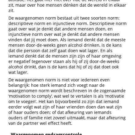
zit, maar over hoe mensen dénken dat de wereld in elkaar
zit.
De waargenomen norm bestaat uit twee soorten norm:
descriptieve norm en injunctieve norm. Descriptieve norm
gaat over wat je denkt dat andere mensen doen, en
injunctieve norm over wat je denkt dat andere mensen
vinden dat jij moet doen. Als iemand denkt dat de meeste
mensen door-de-weeks geen alcohol drinken, is de kans
dat die persoon dat zelf gaat doen wat lager. En als
iemand denkt dat de mensen zijn zijn of haar omgeving
er negatief tegenover staan als hij of zij door-de-weeks
alcohol drinkt, dan is de kans dat hij of zij dat doet ook
wat lager.
De waargenomen norm is niet voor iedereen even
belangrijk: hoe sterk iemand zich voegt naar de
waargenomen norm wordt beschreven in de zogenaamde
‘motivation to comply’, wat wel te vertalen is als ‘motivatie
om te voegen’. Het kan bijvoorbeeld zo zijn dat iemand
eerder volgt wat zijn of haar vrienden doen dan wat zijn
of haar ouders doen; of dat afkeuring van iemands
ouders of familie niet zoveel uitmaakt, maar dat afkeuring
van de partner wel effect heeft.
Waargenomen gedragscontrole