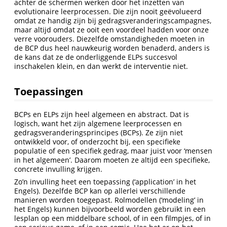
achter de schermen werken door het inzetten van
evolutionaire leerprocessen. Die zijn nooit geëvolueerd
omdat ze handig zijn bij gedragsveranderingscampagnes,
maar altijd omdat ze ooit een voordeel hadden voor onze
verre voorouders. Diezelfde omstandigheden moeten in
de BCP dus heel nauwkeurig worden benaderd, anders is
de kans dat ze de onderliggende ELPs succesvol
inschakelen klein, en dan werkt de interventie niet.
Toepassingen
BCPs en ELPs zijn heel algemeen en abstract. Dat is
logisch, want het zijn algemene leerprocessen en
gedragsveranderingsprincipes (BCPs). Ze zijn niet
ontwikkeld voor, of onderzocht bij, een specifieke
populatie of een specifiek gedrag, maar juist voor ‘mensen
in het algemeen’. Daarom moeten ze altijd een specifieke,
concrete invulling krijgen.
Zo’n invulling heet een toepassing (‘application’ in het
Engels). Dezelfde BCP kan op allerlei verschillende
manieren worden toegepast. Rolmodellen (‘modeling’ in
het Engels) kunnen bijvoorbeeld worden gebruikt in een
lesplan op een middelbare school, of in een filmpjes, of in