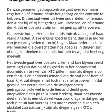
De waargenomen gedragscontrole gaat over (de naam
zegt het al) of iemand denkt het gedrag onder controle te
hebben. Dit bestaat weer uit twee onderdelen: of iemand
denkt dat hij of zij het gedrag kan uitvoeren, en of iemand
denkt dat er obstakels zijn om het gedrag uit te voeren.
Dat eerste kun je zien als iemands indruk van zijn of haar
vaardigheden. Als je ergens goed in bent, dan is je indruk
van je vaardigheden (terecht) hoger. Maar iedereen kent
wel mensen die overschatten hoe goed ze in dingen zijn;
of die juist denken dat ze niks kunnen terwijl dat heel erg
meevalt.
Het tweede gaat over obstakels. Iemand kan bijvoorbeeld
overtuigd zijn dat hij of zij goed is in het onopvallend
doormidden breken van XTC-pillen; maar als diegene op
een feest is en er steeds iemand van de staf naar hem of
haar kijkt, zal diegene het toch niet snel proberen. In dat
geval is het eerste deel van de waargenomen
gedragscontrole wel in orde (iemand denkt goed
onopvallend een pil te kunnen breken), maar het tweede
deel niet (er is een obstakel waardoor diegene dat gedrag
toch niet uit kan voeren). Een ander voorbeeld van een
obstakel zou natuurlijk zijn als diegene geen XTC-pil
heeft.