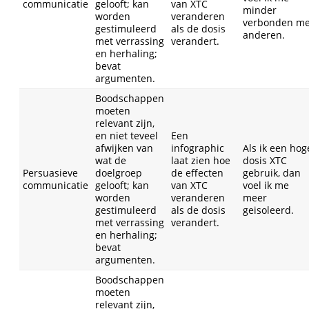
communicatie
gelooft; kan
van XTC
minder
worden
veranderen
verbonden me
gestimuleerd
als de dosis
anderen.
met verrassing
verandert.
en herhaling;
bevat
argumenten.
Boodschappen
moeten
relevant zijn,
en niet teveel
Een
afwijken van
infographic
Als ik een hog
wat de
laat zien hoe
dosis XTC
Persuasieve
doelgroep
de effecten
gebruik, dan
communicatie
gelooft; kan
van XTC
voel ik me
worden
veranderen
meer
gestimuleerd
als de dosis
geisoleerd.
met verrassing
verandert.
en herhaling;
bevat
argumenten.
Boodschappen
moeten
relevant zijn,