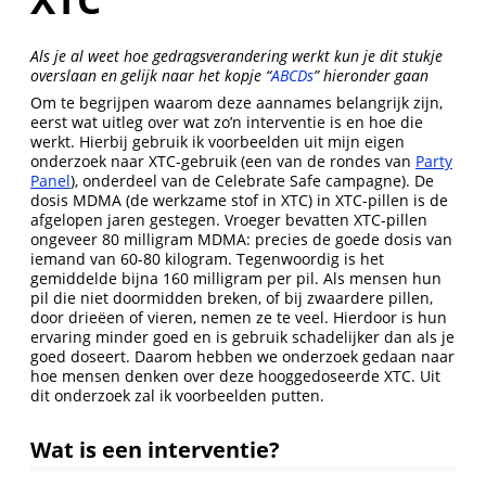
Als je al weet hoe gedragsverandering werkt kun je dit stukje
overslaan en gelijk naar het kopje “
ABCDs
” hieronder gaan
Om te begrijpen waarom deze aannames belangrijk zijn,
eerst wat uitleg over wat zo’n interventie is en hoe die
werkt. Hierbij gebruik ik voorbeelden uit mijn eigen
onderzoek naar XTC-gebruik (een van de rondes van
Party
Panel
), onderdeel van de Celebrate Safe campagne). De
dosis MDMA (de werkzame stof in XTC) in XTC-pillen is de
afgelopen jaren gestegen. Vroeger bevatten XTC-pillen
ongeveer 80 milligram MDMA: precies de goede dosis van
iemand van 60-80 kilogram. Tegenwoordig is het
gemiddelde bijna 160 milligram per pil. Als mensen hun
pil die niet doormidden breken, of bij zwaardere pillen,
door drieëen of vieren, nemen ze te veel. Hierdoor is hun
ervaring minder goed en is gebruik schadelijker dan als je
goed doseert. Daarom hebben we onderzoek gedaan naar
hoe mensen denken over deze hooggedoseerde XTC. Uit
dit onderzoek zal ik voorbeelden putten.
Wat is een interventie?