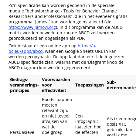
Zo’n specificatie kan worden geopend in de speciale
module “behaviorchange - Tools for Behavior Change
Researchers and Professionals”, die in het eveneens gratis
programma “jamovi” kan worden geinstalleerd (zie
https://www.jamovi.org
). In dit programma kan de ABCD
matrix worden bewerkt en kan de ABCD zelf worden
geproduceerd en opgeslagen als PDF.
Ook bestaat er een online app op
https://a-
bc.eu/apps/abcd
, waar een Google Sheets URL in kan
worden gecopypaste. De app laat dan eerst de ingelezen
ABCD specificatie zien, waarna met de ‘Diagram’ knop de
ABCD diagram kan worden gegenereerd.
Gedrags-
Voorwaarden
Sub-
veranderings-
voor
Toepassingen
determinante
principes
effectiviteit
Boodschappen
moeten
relevant zijn,
en niet teveel
Een
Als ik een hog
afwijken van
infographic
dosis XTC
wat de
laat zien hoe
gebruik, dan
Persuasieve
doelgroep
de effecten
voel ik me