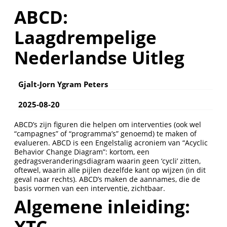
ABCD:
Laagdrempelige
Nederlandse Uitleg
Gjalt-Jorn Ygram Peters
2025-08-20
ABCD’s zijn figuren die helpen om interventies (ook wel
“campagnes” of “programma’s” genoemd) te maken of
evalueren. ABCD is een Engelstalig acroniem van “Acyclic
Behavior Change Diagram”: kortom, een
gedragsveranderingsdiagram waarin geen ‘cycli’ zitten,
oftewel, waarin alle pijlen dezelfde kant op wijzen (in dit
geval naar rechts). ABCD’s maken de aannames, die de
basis vormen van een interventie, zichtbaar.
Algemene inleiding:
XTC