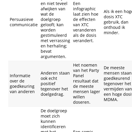
en niet teveel
Een
afwijken van
infographic
Als ik een hog
wat de
laat zien hoe
dosis XTC
Persuasieve
doelgroep
de effecten
gebruik, dan
communicatie
gelooft; kan
van XTC
onthoud ik
worden
veranderen
minder.
gestimuleerd
als de dosis
met verrassing
verandert.
en herhaling;
bevat
argumenten.
Het noemen
De meeste
van het Party
Anderen staan
mensen staan
Informatie
Panel
ook echt
goedkeurend
over de
resultaat dat
positief
tegenover het
goedkeuring
de meeste
tegenover het
vermijden van
van anderen
mensen lager
doelgedrag.
een hoge dosi
willen
MDMA.
doseren.
De doelgroep
moet zich
kunnen
identificeren
met het
Een comic