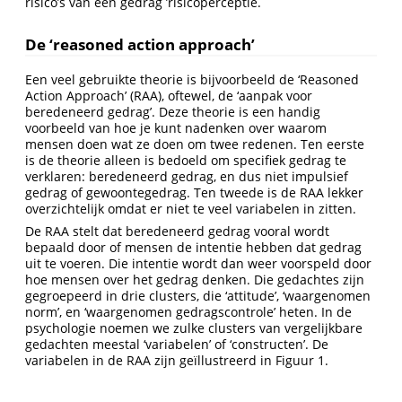
risico’s van een gedrag ’risicoperceptie.
De ‘reasoned action approach’
Een veel gebruikte theorie is bijvoorbeeld de ‘Reasoned
Action Approach’ (RAA), oftewel, de ‘aanpak voor
beredeneerd gedrag’. Deze theorie is een handig
voorbeeld van hoe je kunt nadenken over waarom
mensen doen wat ze doen om twee redenen. Ten eerste
is de theorie alleen is bedoeld om specifiek gedrag te
verklaren: beredeneerd gedrag, en dus niet impulsief
gedrag of gewoontegedrag. Ten tweede is de RAA lekker
overzichtelijk omdat er niet te veel variabelen in zitten.
De RAA stelt dat beredeneerd gedrag vooral wordt
bepaald door of mensen de intentie hebben dat gedrag
uit te voeren. Die intentie wordt dan weer voorspeld door
hoe mensen over het gedrag denken. Die gedachtes zijn
gegroepeerd in drie clusters, die ‘attitude’, ‘waargenomen
norm’, en ‘waargenomen gedragscontrole’ heten. In de
psychologie noemen we zulke clusters van vergelijkbare
gedachten meestal ‘variabelen’ of ‘constructen’. De
variabelen in de RAA zijn geïllustreerd in Figuur 1.