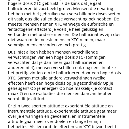
hogere dosis XTC gebruikt, is de kans dat je gaat
hallucineren bijvoorbeeld groter. Mensen die ervaring
hebben met het gebruiken van verschillende doses weten
dit vaak, dus die zullen deze verwachting ook hebben. De
meeste mensen nemen XTC vanwege de euforische en
‘entactogene’ effecten: je voelt je heel gelukkig en
verbonden met andere mensen. Die hallucinaties zijn dus
niet waarom de meeste mensen XTC nemen, maar
sommige mensen vinden ze toch prettig.
Dus, niet alleen hebben mensen verschillende
verwachtingen van een hoge dosis XTC (sommigen
verwachten dat je dan meer gaat hallucineren en
anderen niet), mensen verschillen ook nog eens in of ze
het prettig vinden om te hallucineren door een hoge dosis
XTC. Samen met alle andere verwachtingen (welke
effecten heeft een hoge dosis op je gezondheid? Op je
geheugen? Op je energie? Op hoe makkelijk je contact
maakt?) en de evaluaties die mensen daarvan hebben
vormt dit je attitude.
Er zijn twee soorten attitude: experiëntiële attitude en
instrumentele attitude. experiëntiële attitude gaat meer
over je ervaringen en gevoelens, en instrumentele
attitude gaat meer over doelen en lange termijn
behoeftes. Als iemand de effecten van XTC bijvoorbeeld