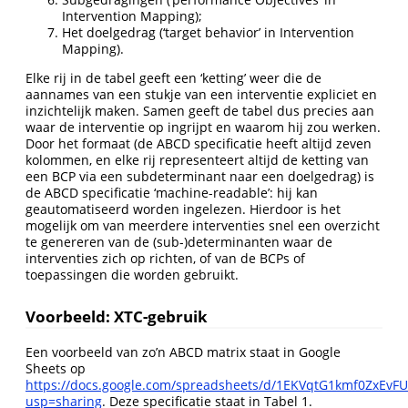
Intervention Mapping);
Het doelgedrag (‘target behavior’ in Intervention
Mapping).
Elke rij in de tabel geeft een ‘ketting’ weer die de
aannames van een stukje van een interventie expliciet en
inzichtelijk maken. Samen geeft de tabel dus precies aan
waar de interventie op ingrijpt en waarom hij zou werken.
Door het formaat (de ABCD specificatie heeft altijd zeven
kolommen, en elke rij representeert altijd de ketting van
een BCP via een subdeterminant naar een doelgedrag) is
de ABCD specificatie ‘machine-readable’: hij kan
geautomatiseerd worden ingelezen. Hierdoor is het
mogelijk om van meerdere interventies snel een overzicht
te genereren van de (sub-)determinanten waar de
interventies zich op richten, of van de BCPs of
toepassingen die worden gebruikt.
Voorbeeld: XTC-gebruik
Een voorbeeld van zo’n ABCD matrix staat in Google
Sheets op
https://docs.google.com/spreadsheets/d/1EKVqtG1kmf0ZxEv
usp=sharing
. Deze specificatie staat in Tabel 1.