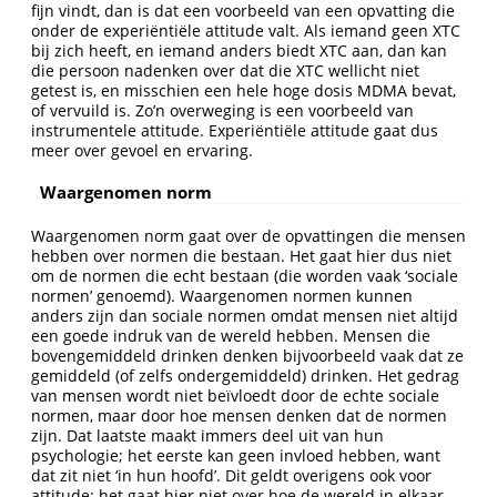
fijn vindt, dan is dat een voorbeeld van een opvatting die
onder de experiëntiële attitude valt. Als iemand geen XTC
bij zich heeft, en iemand anders biedt XTC aan, dan kan
die persoon nadenken over dat die XTC wellicht niet
getest is, en misschien een hele hoge dosis MDMA bevat,
of vervuild is. Zo’n overweging is een voorbeeld van
instrumentele attitude. Experiëntiële attitude gaat dus
meer over gevoel en ervaring.
Waargenomen norm
Waargenomen norm gaat over de opvattingen die mensen
hebben over normen die bestaan. Het gaat hier dus niet
om de normen die echt bestaan (die worden vaak ‘sociale
normen’ genoemd). Waargenomen normen kunnen
anders zijn dan sociale normen omdat mensen niet altijd
een goede indruk van de wereld hebben. Mensen die
bovengemiddeld drinken denken bijvoorbeeld vaak dat ze
gemiddeld (of zelfs ondergemiddeld) drinken. Het gedrag
van mensen wordt niet beïvloedt door de echte sociale
normen, maar door hoe mensen denken dat de normen
zijn. Dat laatste maakt immers deel uit van hun
psychologie; het eerste kan geen invloed hebben, want
dat zit niet ‘in hun hoofd’. Dit geldt overigens ook voor
attitude: het gaat hier niet over hoe de wereld in elkaar