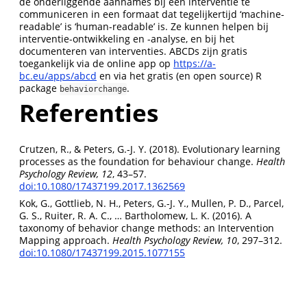
de onderliggende aannames bij een interventie te
communiceren in een formaat dat tegelijkertijd ‘machine-
readable’ is ‘human-readable’ is. Ze kunnen helpen bij
interventie-ontwikkeling en -analyse, en bij het
documenteren van interventies. ABCDs zijn gratis
toegankelijk via de online app op
https://a-
bc.eu/apps/abcd
en via het gratis (en open source) R
package
.
behaviorchange
Referenties
Crutzen, R., & Peters, G.-J. Y. (2018). Evolutionary learning
processes as the foundation for behaviour change.
Health
Psychology Review, 12
, 43–57.
doi:10.1080/17437199.2017.1362569
Kok, G., Gottlieb, N. H., Peters, G.-J. Y., Mullen, P. D., Parcel,
G. S., Ruiter, R. A. C., … Bartholomew, L. K. (2016). A
taxonomy of behavior change methods: an Intervention
Mapping approach.
Health Psychology Review, 10
, 297–312.
doi:10.1080/17437199.2015.1077155